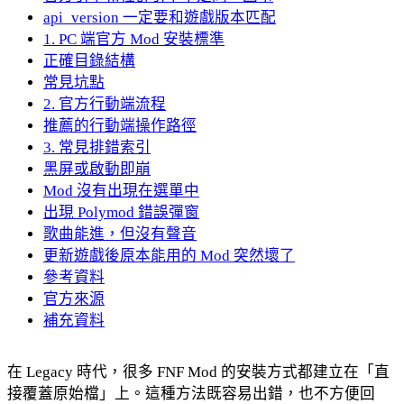
api_version 一定要和遊戲版本匹配
1. PC 端官方 Mod 安裝標準
正確目錄結構
常見坑點
2. 官方行動端流程
推薦的行動端操作路徑
3. 常見排錯索引
黑屏或啟動即崩
Mod 沒有出現在選單中
出現 Polymod 錯誤彈窗
歌曲能進，但沒有聲音
更新遊戲後原本能用的 Mod 突然壞了
參考資料
官方來源
補充資料
在 Legacy 時代，很多 FNF Mod 的安裝方式都建立在「直
接覆蓋原始檔」上。這種方法既容易出錯，也不方便回