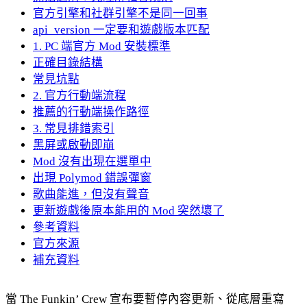
官方引擎和社群引擎不是同一回事
api_version 一定要和遊戲版本匹配
1. PC 端官方 Mod 安裝標準
正確目錄結構
常見坑點
2. 官方行動端流程
推薦的行動端操作路徑
3. 常見排錯索引
黑屏或啟動即崩
Mod 沒有出現在選單中
出現 Polymod 錯誤彈窗
歌曲能進，但沒有聲音
更新遊戲後原本能用的 Mod 突然壞了
參考資料
官方來源
補充資料
當 The Funkin’ Crew 宣布要暫停內容更新、從底層重寫