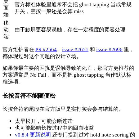
桌
官方标准体验里通常不会把 ghost tapping 当成常规
面
开关，空按一般还是会算 miss
端
移
动
由于触屏更容易误触，存在一定程度的宽容处理
端
官方维护者在
PR #2564
、
issue #2651
和
issue #2696
里，
都体现过对这个问题的设计立场。
如果你最主要的困扰是误触导致的死亡，那官方更推荐的
方案通常是 No Fail，而不是把 ghost tapping 当作默认标
准选项。
长按音符不能随便松
长按音符的尾段在官方版里是实打实会参与结算的。
太早松开，可能会断连击
也可能影响长按过程中的回血收益
v0.8.4 更新说明
还专门提到过对 hold note scoring 的