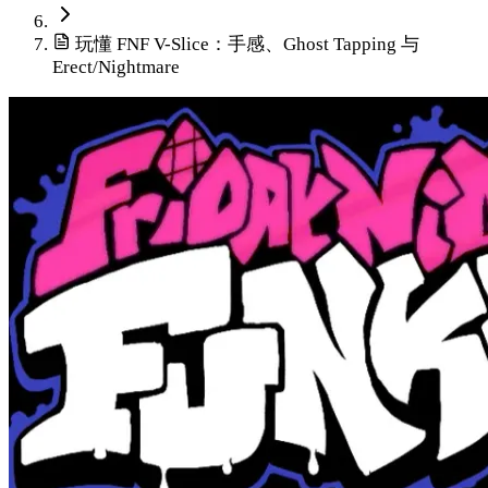
玩懂 FNF V-Slice：手感、Ghost Tapping 与
Erect/Nightmare